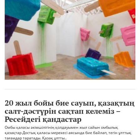
20 жыл бойы бие сауып, қазақтың
салт-дәстүрін сақтап келеміз –
Ресейдегі қандастар
Омбы қаласы әкімшілігінің қолдауымен жыл сайын омбылық
қазақтар Достық қаласы мерекесі аясында бие байлап, тегін ұлттық
тағамдар таратады. Қазақ ұлтты..