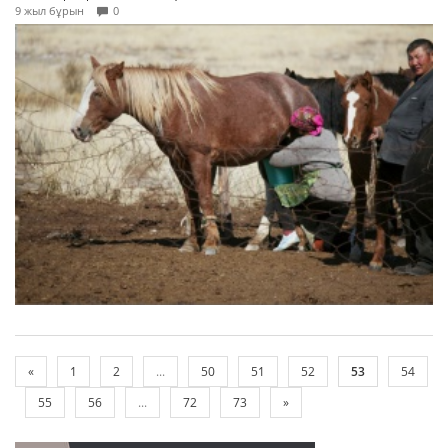
9 жыл бұрын
0
«
1
2
...
50
51
52
53
54
55
56
...
72
73
»