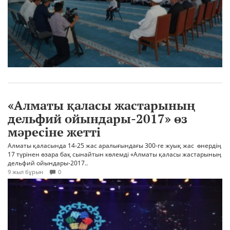
«Алматы қаласы жастарының
дельфий ойындары-2017» өз
мәресіне жетті
Алматы қаласында 14-25 жас аралығындағы 300-ге жуық жас өнердің
17 түрінен өзара бақ сынайтын көлемді «Алматы қаласы жастарының
дельфий ойындары-2017..
9 жыл бұрын
0