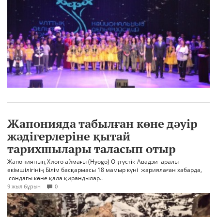
Жапонияда табылған көне дәуір
жәдігерлеріне қытай
тарихшылары таласып отыр
Жапонияның Хиого аймағы (Hyogo) Оңтүстік-Авадзи аралы
әкімшілігінің Білім басқармасы 18 мамыр күні жариялаған хабарда,
сондағы көне қала қирандылар..
9 жыл бұрын
0