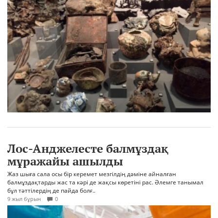
Лос-Анджелесте балмұздақ
мұражайы ашылды
Жаз шыға сала осы бір керемет мезгілдің дәміне айналған
балмұздақтарды жас та кәрі де жақсы көретіні рас. Әлемге танымал
бұл тәттілердің де пайда болғ..
9 жыл бұрын
0