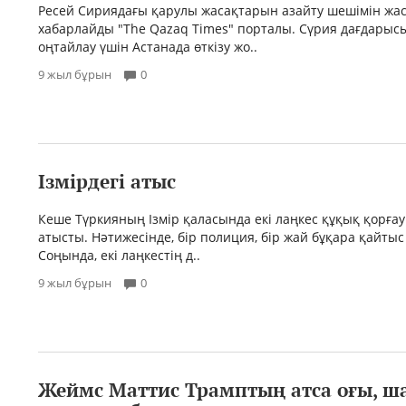
Ресей Сириядағы қарулы жасақтарын азайту шешімін жас
хабарлайды "The Qazaq Times" порталы. Сүрия дағдары
оңтайлау үшін Астанада өткізу жо..
9 жыл бұрын
0
Ізмірдегі атыс
Кеше Түркияның Ізмір қаласында екі лаңкес құқық қорғ
атысты. Нәтижесінде, бір полиция, бір жай бұқара қайтыс
Соңында, екі лаңкестің д..
9 жыл бұрын
0
Жеймс Маттис Трамптың атса оғы, ш