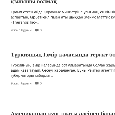
қылышы болмақ
Трамп өткен айда Қорғаныс министріне ұсынған, ешкімнің
аспайтын, бірбеткейлігімен аты шыққан Жеймс Маттис кү
«Theranos Inc»..
9 жыл бұрын
0
Түркияның Ізмір қаласында теракт б
Түркияның Ізмір қаласында сот ғимаратында болған жар
адам қаза тауып, бесеуі жараланған. Бұны Рейтер агенттіг
губернаторы хабарлағ..
9 жыл бұрын
0
Американың күш-қуаты әлсіреп бара