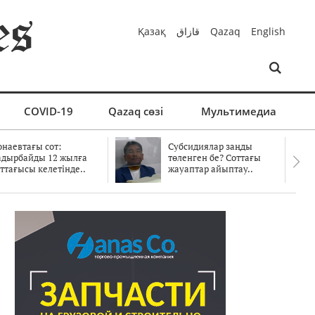
Қазақ
قازاق
Qazaq
English
COVID-19
Qazaq сөзі
Мультимедиа
онаевтағы сот:
Субсидиялар заңды
адырбайды 12 жылға
төленген бе? Соттағы
ттағысы келетінде..
жауаптар айыптау..