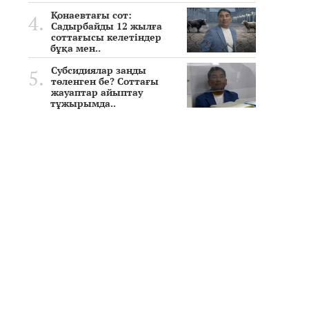
Қонаевтағы сот:
Садырбайды 12 жылға
соттағысы келетіндер
бұқа мен..
Субсидиялар заңды
төленген бе? Соттағы
жауаптар айыптау
тұжырымда..