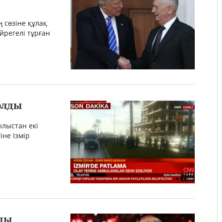
 сөзіне құлақ
йрегелі тұрған
олды
ылыстан екі
іне Ізмір
ды