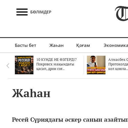
БӨЛІМДЕР
Басты бет
Жаһан
Қоғам
Экономик
10 КҮНДЕ НЕ ӨЗГЕРДІ?
Алмасбек С
Покровск маңындағы
Протоколд
қасап, дрон соғ..
кол қоюла.
Жаһан
Ресей Сүриядағы әскер санын азайты