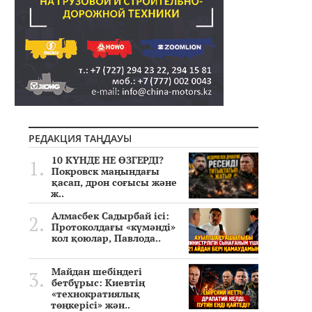
РЕДАКЦИЯ ТАҢДАУЫ
10 КҮНДЕ НЕ ӨЗГЕРДІ?
Покровск маңындағы
қасап, дрон соғысы және
ж..
Алмасбек Садырбай ісі:
Протоколдағы «күмәнді»
кол қоюлар, Павлода..
Майдан шебіндегі
бетбұрыс: Киевтің
«технократиялық
төңкерісі» жән..