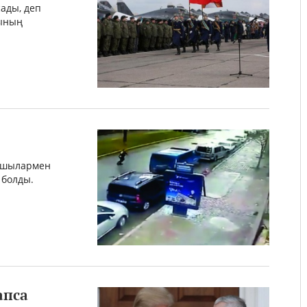
ады, деп
сының
аушылармен
 болды.
апса