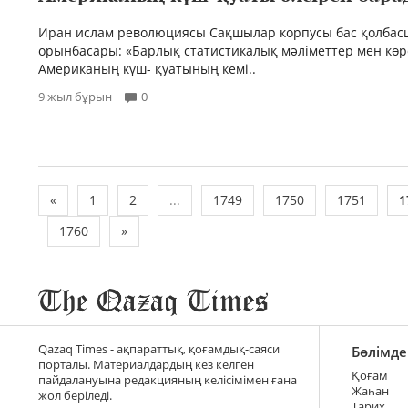
Иран ислам революциясы Сақшылар корпусы бас қолба
орынбасары: «Барлық статистикалық мәліметтер мен көр
Американың күш- қуатының кемі..
9 жыл бұрын
0
«
1
2
...
1749
1750
1751
1
1760
»
Qazaq Times - ақпараттық, қоғамдық-саяси
Бөлімде
порталы. Материалдардың кез келген
Қоғам
пайдалануына редакцияның келісімімен ғана
Жаһан
жол беріледі.
Тарих