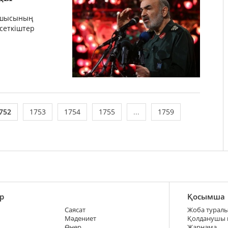
сшысының
сеткіштер
752
1753
1754
1755
...
1759
р
Қосымша
Саясат
Жоба турал
Мәдениет
Қолданушы
Өнер
Жарнама