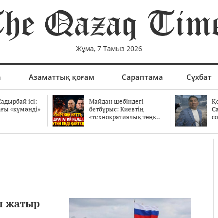
Жұма, 7 Тамыз 2026
а
Азаматтық қоғам
Сараптама
Сұхбат
адырбай ісі:
Майдан шебіндегі
Қ
ағы «күмәнді»
бетбұрыс: Киевтің
С
.
«технократиялық төңк..
со
п жатыр