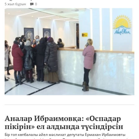
5 жыл бұрын
0
Аналар Ибраимовқа: «Оспадар
пікірін» ел алдында түсіндірсін
Бір топ көпбалалы әйел мәслихат депутаты Ермахан Ирбаимовты