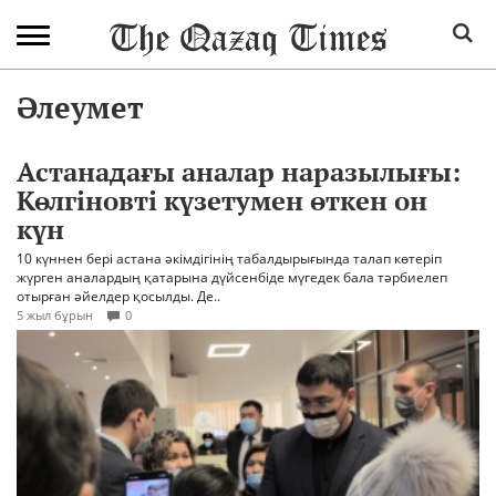
Әлеумет
Астанадағы аналар наразылығы:
Көлгіновті күзетумен өткен он
күн
10 күннен бері астана әкімдігінің табалдырығында талап көтеріп
жүрген аналардың қатарына дүйсенбіде мүгедек бала тәрбиелеп
отырған әйелдер қосылды. Де..
5 жыл бұрын
0