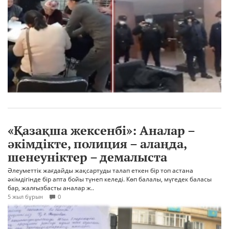
«Қазақша жексенбі»: Аналар –
әкімдікте, полиция – алаңда,
шенеуніктер – демалыста
Әлеуметтік жағдайды жақсартуды талап еткен бір топ астана
әкімдігінде бір апта бойы түнеп келеді. Көп балалы, мүгедек баласы
бар, жалғызбасты аналар ж..
5 жыл бұрын
0