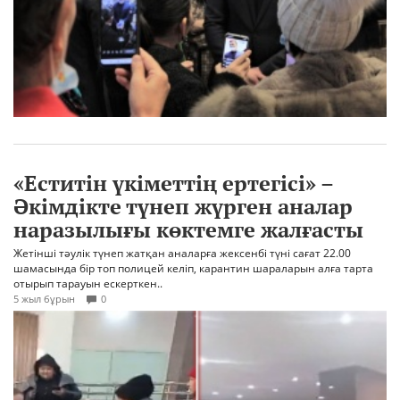
«Еститін үкіметтің ертегісі» –
Әкімдікте түнеп жүрген аналар
наразылығы көктемге жалғасты
Жетінші тәулік түнеп жатқан аналарға жексенбі түні сағат 22.00
шамасында бір топ полицей келіп, карантин шараларын алға тарта
отырып тарауын ескерткен..
5 жыл бұрын
0