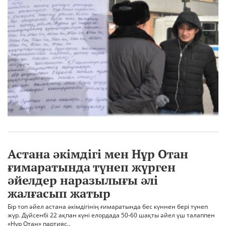
Астана әкімдігі мен Нұр Отан
ғимаратында түнеп жүрген
әйелдер наразылығы әлі
жалғасып жатыр
Бір топ әйел астана әкімдігінің ғимаратында бес күннен бері түнеп
жүр. Дүйсенбі 22 ақпан күні елордада 50-60 шақты әйел үш талаппен
«Нұр Отан» партияс..