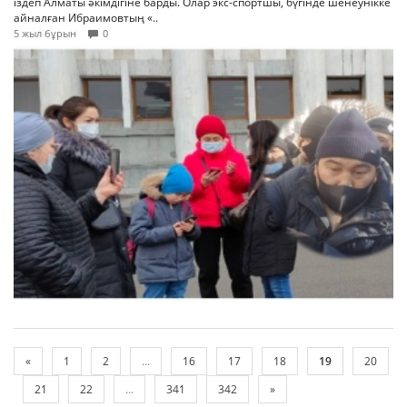
іздеп Алматы әкімдігіне барды. Олар экс-спортшы, бүгінде шенеунікке
айналған Ибраимовтың «..
5 жыл бұрын
0
«
1
2
...
16
17
18
19
20
21
22
...
341
342
»