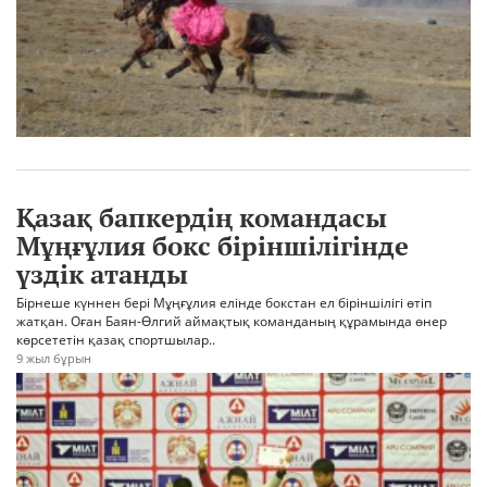
Қазақ бапкердің командасы
Мұңғұлия бокс біріншілігінде
үздік атанды
Бірнеше күннен бері Мұңғұлия елінде бокстан ел біріншілігі өтіп
жатқан. Оған Баян-Өлгий аймақтық команданың құрамында өнер
көрсететін қазақ спортшылар..
9 жыл бұрын