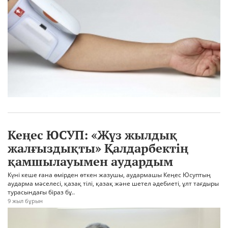
Кеңес ЮСУП: «Жүз жылдық
жалғыздықты» Қалдарбектiң
қамшылауымен аудардым
Күні кеше ғана өмірден өткен жазушы, аудармашы Кеңес Юсуптың
аударма мәселесі, қазақ тілі, қазақ және шетел әдебиеті, ұлт тағдыры
турасындағы біраз бұ..
9 жыл бұрын