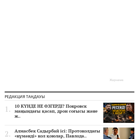
Жарнама
РЕДАКЦИЯ ТАҢДАУЫ
10 КҮНДЕ НЕ ӨЗГЕРДІ? Покровск
маңындағы қасап, дрон соғысы және
ж..
Алмасбек Садырбай ісі: Протоколдағы
«күмәнді» кол қоюлар, Павлода..