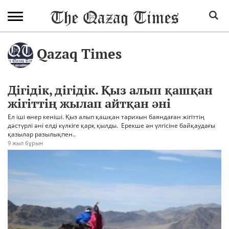
Qazaq Times
Дігідік, дігідік. Қыз алып қашқан
жігіттің жылап айтқан әні
Ел іші өнер кеніші. Қыз алып қашқан тарихын баяндаған жігіттің
дәстүрлі әні елді күлкіге қарқ қылды. Ерекше ән үлгісіне байқаудағы
қазылар разылықпен..
9 жыл бұрын