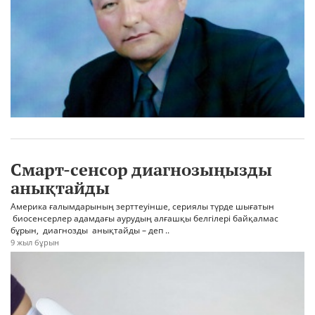
Смарт-сенсор диагнозыңызды
анықтайды
Америка ғалымдарының зерттеуінше, сериялы түрде шығатын
биосенсерлер адамдағы аурудың алғашқы белгілері байқалмас
бұрын, диагнозды анықтайды – деп ..
9 жыл бұрын