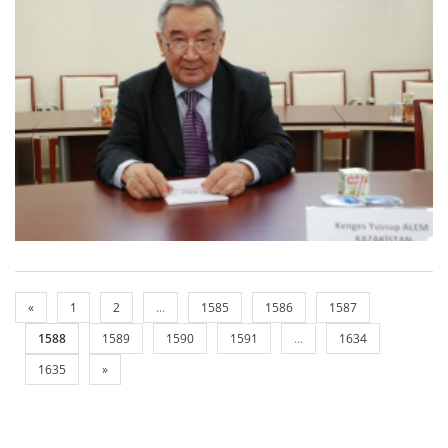
«
1
2
...
1585
1586
1587
1588
1589
1590
1591
...
1634
1635
»