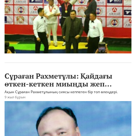
Сұраған Рахметұлы: Қайдағы
өткен-кеткен миыңды жеп...
Ақын Сұраған Рахметұлының сиясы кеппеген бір топ өлеңдері.
9 жыл бұрын