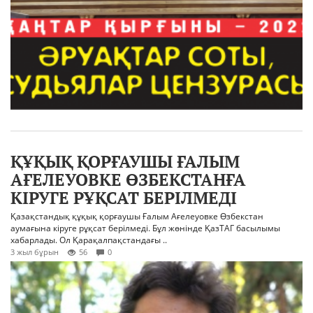
ҚҰҚЫҚ ҚОРҒАУШЫ ҒАЛЫМ
АҒЕЛЕУОВКЕ ӨЗБЕКСТАНҒА
КІРУГЕ РҰҚСАТ БЕРІЛМЕДІ
Қазақстандық құқық қорғаушы Ғалым Ағелеуовке Өзбекстан
аумағына кіруге рұқсат берілмеді. Бұл жөнінде ҚазТАГ басылымы
хабарлады. Ол Қарақалпақстандағы ..
3 жыл бұрын
56
0