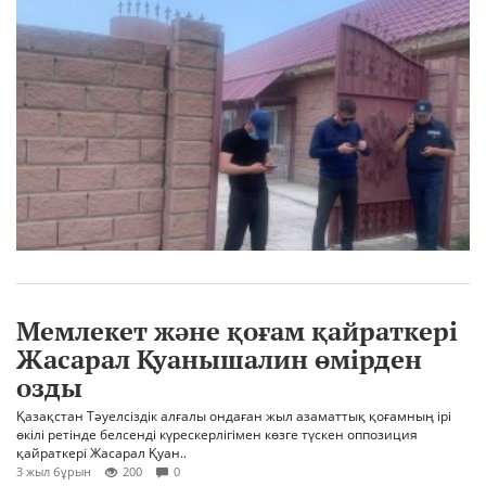
Мемлекет және қоғам қайраткері
Жасарал Қуанышалин өмірден
озды
Қазақстан Тәуелсіздік алғалы ондаған жыл азаматтық қоғамның ірі
өкілі ретінде белсенді күрескерлігімен көзге түскен оппозиция
қайраткері Жасарал Қуан..
3 жыл бұрын
200
0