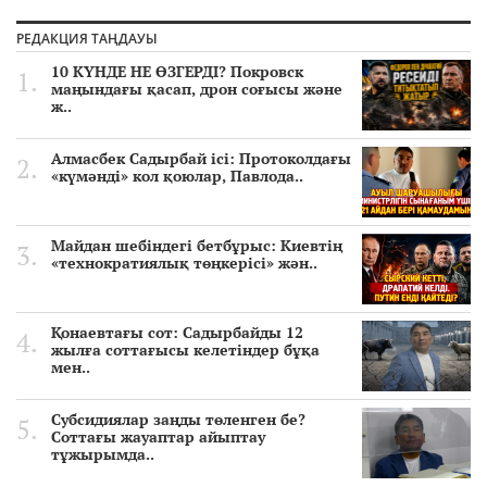
РЕДАКЦИЯ ТАҢДАУЫ
10 КҮНДЕ НЕ ӨЗГЕРДІ? Покровск
маңындағы қасап, дрон соғысы және
ж..
Алмасбек Садырбай ісі: Протоколдағы
«күмәнді» кол қоюлар, Павлода..
Майдан шебіндегі бетбұрыс: Киевтің
«технократиялық төңкерісі» жән..
Қонаевтағы сот: Садырбайды 12
жылға соттағысы келетіндер бұқа
мен..
Субсидиялар заңды төленген бе?
Соттағы жауаптар айыптау
тұжырымда..