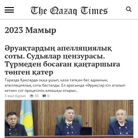
2023 Мамыр
Әруақтардың апелляциялық
соты. Судьялар цензурасы.
Түрмеден босаған қаңтаршыға
төнген қатер
Таразда Қаңтарда оққа ұшып, қаза тапқан бес адамның
апелляциялық соты басталды. Ел арасында «Әруақтар ісі» аталып
кеткен сот процесінің алғашқы отырыс..
3 жыл бұрын
55
0