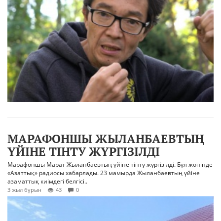
МАРАФОНШЫ ЖЫЛАНБАЕВТЫҢ
ҮЙІНЕ ТІНТУ ЖҮРГІЗІЛДІ
Марафоншы Марат Жыланбаевтың үйіне тінту жүргізілді. Бұл жөнінде
«Азаттық» радиосы хабарлады. 23 мамырда Жыланбаевтың үйіне
азаматтық киімдегі белгісі..
3 жыл бұрын
43
0