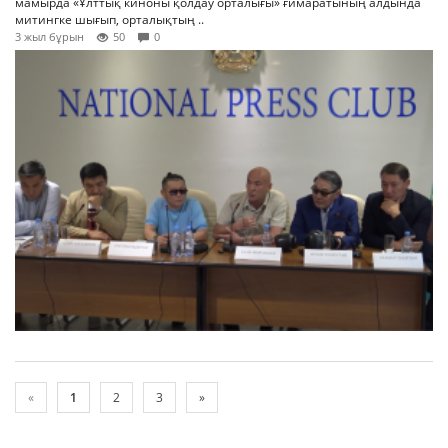
мамырда «Ұлттық киноны қолдау орталығы» ғимаратының алдында
митингке шығып, орталықтың ..
3 жыл бұрын
50
0
«
1
2
3
»