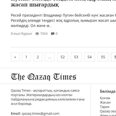
жасап шығардық
Ресей президенті Владимир Путин бейсенбі күні жасаған
Ресейдің әлемде теңдесі жоқ ядролық зымыран жасап ш
мәлімдеді. Ол және м..
8 жыл бұрын
1024
0
«
1
2
...
52
53
54
55
Qazaq Times - ақпараттық, қоғамдық-саяси
Бөлімде
порталы. Материалдардың кез келген
Қоғам
пайдалануына редакцияның келісімімен ғана
Жаһан
жол беріледі.
Тарих
Qazaq сөз
Email:
qazaq.times@gmail.com
Әлем қаз