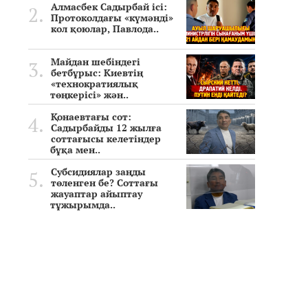
Алмасбек Садырбай ісі:
Протоколдағы «күмәнді»
кол қоюлар, Павлода..
Майдан шебіндегі
бетбұрыс: Киевтің
«технократиялық
төңкерісі» жән..
Қонаевтағы сот:
Садырбайды 12 жылға
соттағысы келетіндер
бұқа мен..
Субсидиялар заңды
төленген бе? Соттағы
жауаптар айыптау
тұжырымда..