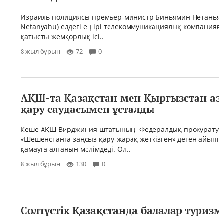
Израиль полициясы премьер-министр Биньямин Нетанья
Netanyahu) елдегі ең ірі телекоммуникациялық компанияғ
қатысты жемқорлық ісі..
8 жыл бұрын
72
0
АҚШ-та Қазақстан мен Қырғызстан а
қару саудасымен ұсталды
Кеше АҚШ Вирджиния штатының Федералдық прокурат
«Шешенстанға заңсыз қару-жарақ жеткізген» деген айып
қамауға алғанын мәлімдеді. Ол..
8 жыл бұрын
130
0
Солтүстік Қазақстанда балалар туриз