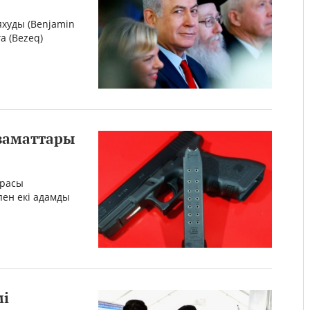
худы (Benjamin
а (Bezeq)
заматтары
урасы
пен екі адамды
мі