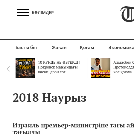
БӨЛІМДЕР
Басты бет
Жаһан
Қоғам
Экономик
10 КҮНДЕ НЕ ӨЗГЕРДІ?
Алмасбек С
Покровск маңындағы
Протоколд
қасап, дрон соғ..
кол қоюла.
2018 Наурыз
Израиль премьер-министріне тағы а
тағылды