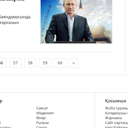
 баяндамасында,
ығарғанын
56
57
58
59
60
»
р
Қосымша
Саясат
Жоба турал
Мәдениет
Қолданушы
Өнер
Жарнама
і
Ғылым
Сайт картас
ақтары
Спорт
Кері байлан