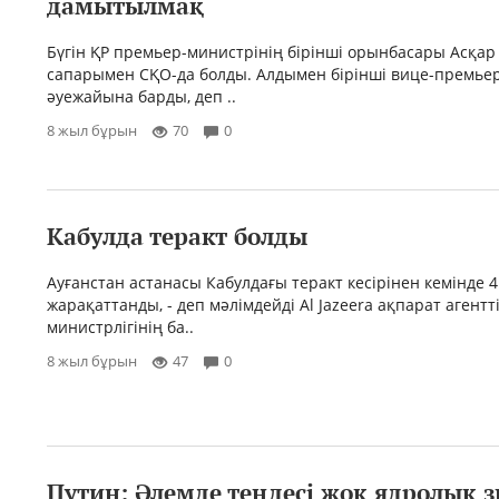
дамытылмақ
Бүгін ҚР премьер-министрінің бірінші орынбасары Асқа
сапарымен СҚО-да болды. Алдымен бірінші вице-премье
әуежайына барды, деп ..
8 жыл бұрын
70
0
Кабулда теракт болды
Ауғанстан астанасы Кабулдағы теракт кесірінен кемінде 
жарақаттанды, - деп мәлімдейді Al Jazeera ақпарат агенттіг
министрлігінің ба..
8 жыл бұрын
47
0
Путин: Әлемде теңдесі жоқ ядролық