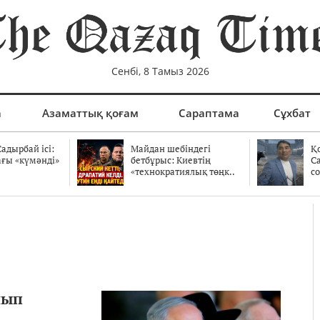
Сенбі, 8 Тамыз 2026
а
Азаматтық қоғам
Сараптама
Сұхбат
адырбай ісі:
Майдан шебіндегі
Қ
ағы «күмәнді»
бетбұрыс: Киевтің
С
.
«технократиялық төңк..
со
йып