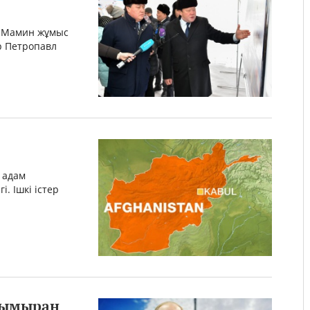
р Мамин жұмыс
р Петропавл
4 адам
і. Ішкі істер
 зымыран