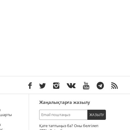
Жаңалықтарға жазылу
ы
 шарты
ЖАЗЫЛУ
ы
Қате таптыңыз ба? Оны белгілеп
ыс