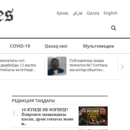
Қазақ
قازاق
Qazaq
English
COVID-19
Qazaq сөзі
Мультимедиа
онаевтағы сот:
Субсидиялар заңды
адырбайды 12 жылға
төленген бе? Соттағы
ттағысы келетінде..
жауаптар айыптау..
РЕДАКЦИЯ ТАҢДАУЫ
10 КҮНДЕ НЕ ӨЗГЕРДІ?
Покровск маңындағы
қасап, дрон соғысы және
ж..