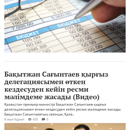
Бақытжан Сағынтаев қырғыз
делегациясымен өткен
кездесуден кейін ресми
мәлімдеме жасады (Видео)
Қазақстан премьер-министрі Бақытжан Сағынтаев қырғыз
делегациясымен өткен кездесуден кейін ресми мәлімдеме жасады.
Бақытжан Сағынтаевтың сөзінше, Қаза..
8 жыл бұрын
635
0