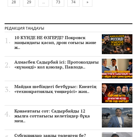
28
29
...
73
74
»
РЕДАКЦИЯ ТАҢДАУЫ
10 КҮНДЕ НЕ ӨЗГЕРДІ? Покровск
маңындағы қасап, дрон соғысы және
ж..
Алмасбек Садырбай ісі: Протоколдағы
«күмәнді» кол қоюлар, Павлода..
Майдан шебіндегі бетбұрыс: Киевтің
«технократиялық төңкерісі» жән..
Қонаевтағы сот: Садырбайды 12
жылға соттағысы келетіндер бұқа
мен..
Субсидиялар заңды төленген бе?