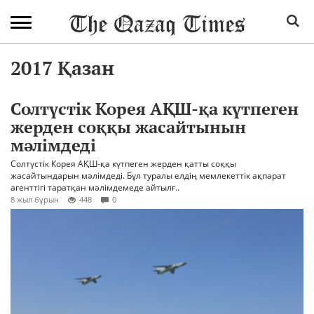
2017 Қазан
Солтүстік Корея АҚШ-қа күтпеген
жерден соққы жасайтынын
мәлімдеді
Солтүстік Корея АҚШ-қа күтпеген жерден қатты соққы
жасайтындарын мәлімдеді. Бұл туралы елдің мемлекеттік ақпарат
агенттігі таратқан мәлімдемеде айтылғ..
8 жыл бұрын
448
0