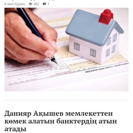
8 жыл бұрын
402
1
Данияр Ақышев мемлекеттен
көмек алатын банктердің атын
атады