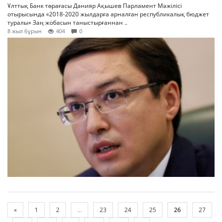
Ұлттық Банк төрағасы Данияр Ақышев Парламент Мәжілісі
отырысында «2018-2020 жылдарға арналған республикалық бюджет
туралы» Заң жобасын таныстырғаннан ..
8 жыл бұрын
404
0
«
1
2
...
23
24
25
26
27