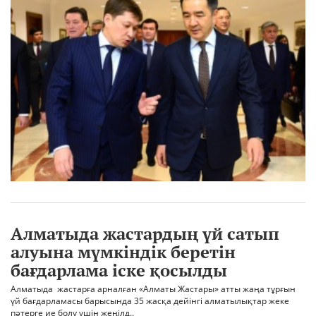
Алматыда жастардың үй сатып
алуына мүмкіндік беретін
бағдарлама іске қосылды
Алматыда жастарға арналған «Алматы Жастары» атты жаңа тұрғын
үй бағдарламасы барысында 35 жасқа дейінгі алматылықтар жеке
пәтерге ие болу үшін жеңілд..