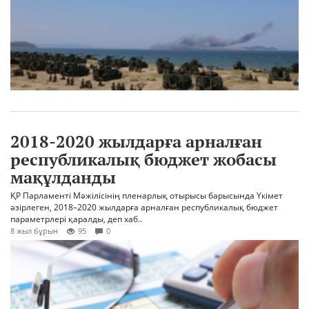
2018-2020 жылдарға арналған
республикалық бюджет жобасы
мақұлданды
ҚР Парламенті Мәжілісінің пленарлық отырысы барысында Үкімет
әзірлеген, 2018–2020 жылдарға арналған республикалық бюджет
параметрлері қаралды, деп хаб..
8 жыл бұрын
95
0