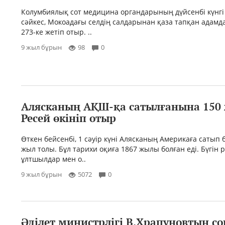
Колумбиялық сот медицина органдарының дүйсенбі күнгі
сәйкес, Мокоадағы селдің салдарынан қаза тапқан адам
273-ке жетіп отыр. ..
9 жыл бұрын
98
0
Алясканың АҚШ-қа сатылғанына 150 
Ресей өкініп отыр
Өткен бейсенбі, 1 сәуір күні Алясканың Америкаға сатып 
жыл толы. Бұл тарихи оқиға 1867 жылы болған еді. Бүгін 
ұлтшылдар мен о..
9 жыл бұрын
5072
0
Әділет министрлігі В.Храпуновтың с