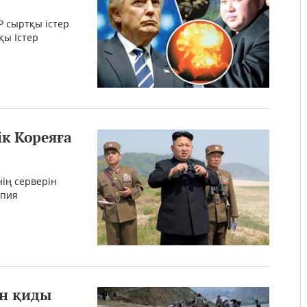
Р сыртқы істер
қы Істер
ік Кореяға
нің серверін
ұпия
ін қиды