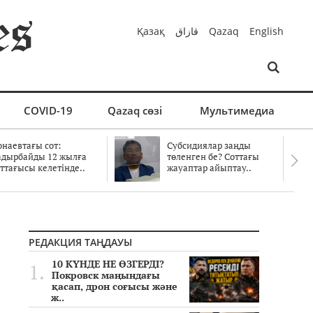
Қазақ
قازاق
Qazaq
English
COVID-19
Qazaq сөзі
Мультимедиа
онаевтағы сот:
Субсидиялар заңды
адырбайды 12 жылға
төленген бе? Соттағы
ттағысы келетінде..
жауаптар айыптау..
РЕДАКЦИЯ ТАҢДАУЫ
10 КҮНДЕ НЕ ӨЗГЕРДІ?
Покровск маңындағы
қасап, дрон соғысы және
ж..