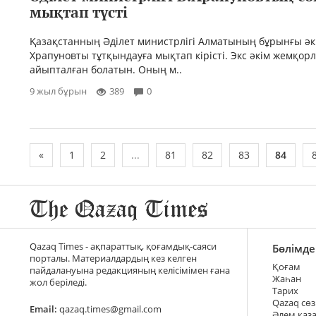
мықтап түсті
Қазақстанның Әділет министрлігі Алматының бұрынғы әк
Храпуновты тұтқындауға мықтап кірісті. Экс әкім жемқор
айыпталған болатын. Оның м..
9 жыл бұрын
389
0
«
1
2
...
81
82
83
84
Qazaq Times - ақпараттық, қоғамдық-саяси
Бөлімде
порталы. Материалдардың кез келген
Қоғам
пайдалануына редакцияның келісімімен ғана
Жаһан
жол беріледі.
Тарих
Qazaq сөз
Email:
qazaq.times@gmail.com
Әлем қаз