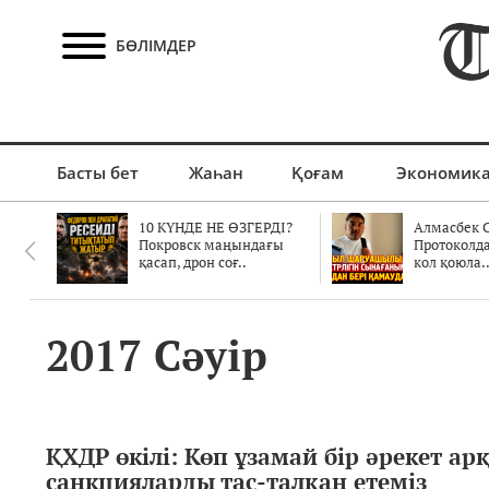
БӨЛІМДЕР
Басты бет
Жаһан
Қоғам
Экономик
10 КҮНДЕ НЕ ӨЗГЕРДІ?
Алмасбек С
Покровск маңындағы
Протоколд
қасап, дрон соғ..
кол қоюла.
2017 Сәуір
ҚХДР өкілі: Көп ұзамай бір әрекет а
санкцияларды тас-талқан етеміз