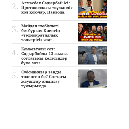
Алмасбек Садырбай ісі:
Протоколдағы «күмәнді»
кол қоюлар, Павлода..
Майдан шебіндегі
бетбұрыс: Киевтің
«технократиялық
төңкерісі» жән..
Қонаевтағы сот:
Садырбайды 12 жылға
соттағысы келетіндер
бұқа мен..
Субсидиялар заңды
төленген бе? Соттағы
жауаптар айыптау
тұжырымда..