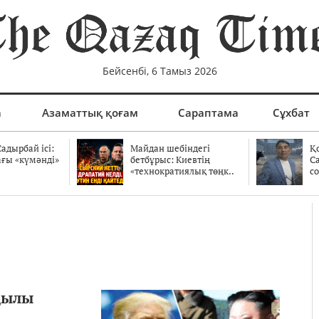
Бейсенбі, 6 Тамыз 2026
а
Азаматтық қоғам
Сараптама
Сұхбат
адырбай ісі:
Майдан шебіндегі
Қ
ағы «күмәнді»
бетбұрыс: Киевтің
С
.
«технократиялық төңк..
со
рқылы