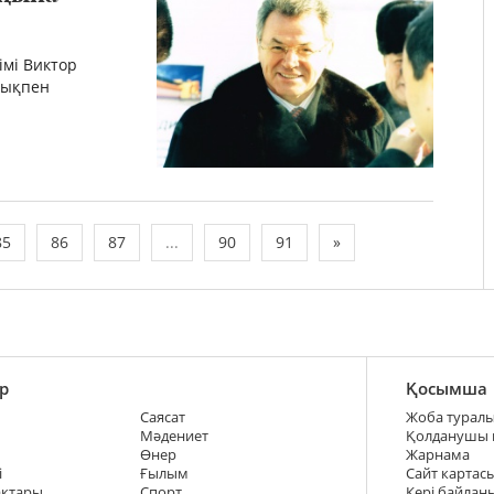
імі Виктор
лықпен
85
86
87
...
90
91
»
р
Қосымша
Саясат
Жоба турал
Мәдениет
Қолданушы
Өнер
Жарнама
і
Ғылым
Сайт картас
ақтары
Спорт
Кері байлан