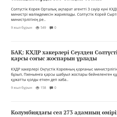
Солтүстік Корея Орталық ақпарат агентті 3 сәуір күні КХД
министрі мәлімдемесін жариялады. Солтүстік Корей Сырт
министрлігінің ре..
9 жыл бұрын
549
0
БАҚ: КХДР хакерлері Сеулден Солтүст
қарсы соғыс жоспарын ұрлады
КХДР хакерлері Оңтүстік Кореяның қорғаныс министрлігі
бұзып, Пхеньянға қарсы шабуыл жоспары бейнеленген қ
құжатты қолды еткен деп хаба..
9 жыл бұрын
158
0
Колумбиядағы сел 273 адамның өмір