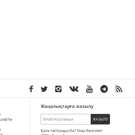
Жаңалықтарға жазылу
ы
 шарты
ЖАЗЫЛУ
ы
Қате таптыңыз ба? Оны белгілеп
ыс