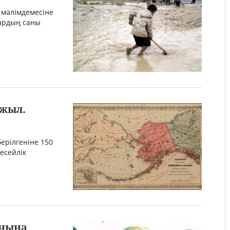
 мәлімдемесіне
дардың саны
жыл.
берілгеніне 150
ресейлік
оңына