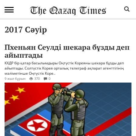
2017 Сәуір
Пхеньян Сеулді шекара бұзды деп
айыптады
КХДР бір қатар басылымдыры Оңтүстік Кореяны шекара бұзды деп
айыптады. Солтүстік Корея орталық телеграф ақпарат агенттігінің
мәліметінше Оңтүстік Коре..
9 жыл бұрын
370
0