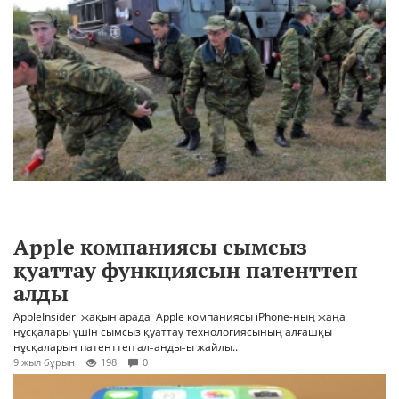
Apple компаниясы сымсыз
қуаттау функциясын патенттеп
алды
AppleInsider жақын арада Apple компаниясы iPhone-ның жаңа
нұсқалары үшін сымсыз қуаттау технологиясының алғашқы
нұсқаларын патенттеп алғандығы жайлы..
9 жыл бұрын
198
0