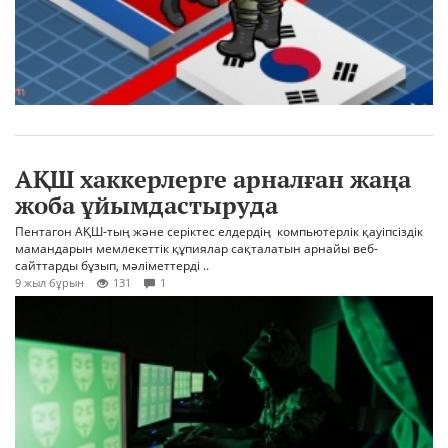
АҚШ хаккерлерге арналған жаңа
жоба ұйымдастыруда
Пентагон АҚШ-тың және серіктес елдердің компьютерлік қауіпсіздік
мамандарын мемлекеттік құпиялар сақталатын арнайы веб-
сайттарды бұзып, мәліметтерді ..
9 жыл бұрын
131
1