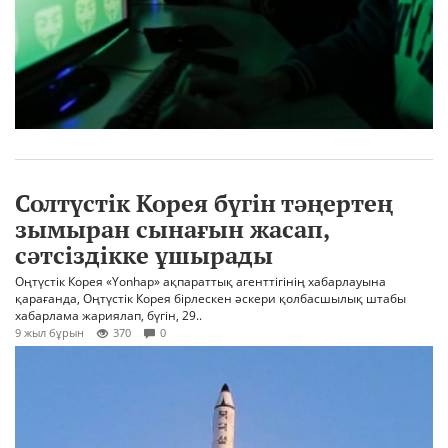
Солтүстік Корея бүгін тәңертең
зымыран сынағын жасап,
сәтсіздікке ұшырады
Оңтүстік Корея «Yonhap» ақпараттық агенттігінің хабарлауына
қарағанда, Оңтүстік Корея бірлескен әскери қолбасшылық штабы
хабарлама жариялап, бүгін, 29..
9 жыл бұрын
370
0