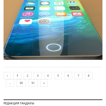
«
1
2
3
4
5
6
7
8
...
90
91
»
РЕДАКЦИЯ ТАҢДАУЫ