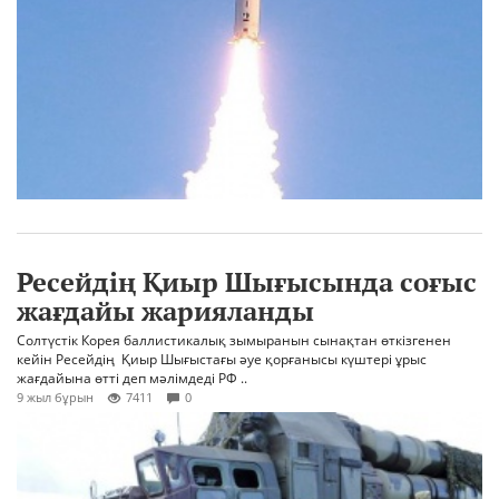
Ресейдің Қиыр Шығысында соғыс
жағдайы жарияланды
Солтүстік Корея баллистикалық зымыранын сынақтан өткізгенен
кейін Ресейдің Қиыр Шығыстағы әуе қорғанысы күштері ұрыс
жағдайына өтті деп мәлімдеді РФ ..
9 жыл бұрын
7411
0