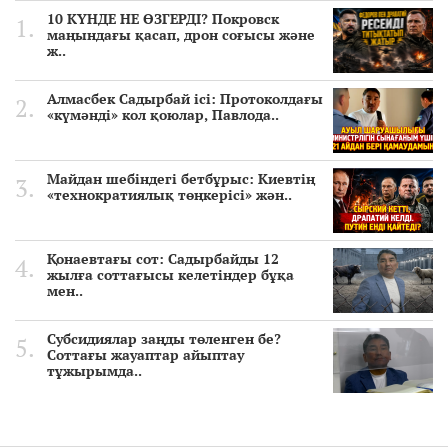
10 КҮНДЕ НЕ ӨЗГЕРДІ? Покровск
маңындағы қасап, дрон соғысы және
ж..
Алмасбек Садырбай ісі: Протоколдағы
«күмәнді» кол қоюлар, Павлода..
Майдан шебіндегі бетбұрыс: Киевтің
«технократиялық төңкерісі» жән..
Қонаевтағы сот: Садырбайды 12
жылға соттағысы келетіндер бұқа
мен..
Субсидиялар заңды төленген бе?
Соттағы жауаптар айыптау
тұжырымда..