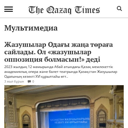
Мультимедиа
Жазушылар Одағы жаңа төраға
сайлады. Ол «жазушылар
оппозиция болмасын!» деді
2023 жылдың 12 мамырында Абай атындағы Қазақ мемлекеттік
академиялық опера және балет театрында Қазақстан Жазушылар
Одағының кезекті XVI құрылтайы өтт..
3 жыл бұрын
0