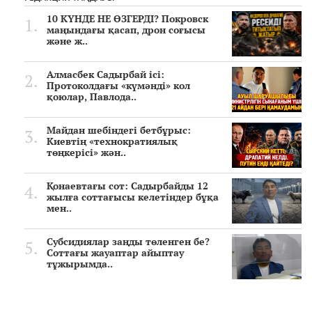
10 КҮНДЕ НЕ ӨЗГЕРДІ? Покровск
маңындағы қасап, дрон соғысы
және ж..
Алмасбек Садырбай ісі:
Протоколдағы «күмәнді» кол
қоюлар, Павлода..
Майдан шебіндегі бетбұрыс:
Киевтің «технократиялық
төңкерісі» жән..
Қонаевтағы сот: Садырбайды 12
жылға соттағысы келетіндер бұқа
мен..
Субсидиялар заңды төленген бе?
Соттағы жауаптар айыптау
тұжырымда..