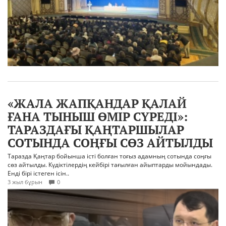
«ЖАЛА ЖАПҚАНДАР ҚАЛАЙ
ҒАНА ТЫНЫШ ӨМІР СҮРЕДІ»:
ТАРАЗДАҒЫ ҚАҢТАРШЫЛАР
СОТЫНДА СОҢҒЫ СӨЗ АЙТЫЛДЫ
Таразда Қаңтар бойынша істі болған тоғыз адамның сотында соңғы
сөз айтылды. Күдіктілердің кейбірі тағылған айыптарды мойындады.
Енді бірі істеген ісін..
3 жыл бұрын
0