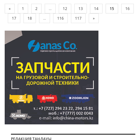
«
1
2
...
12
13
14
15
16
17
18
...
116
117
»
РЕДАКЦИЯ ТАҢДАУЫ