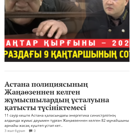
Астана полициясының
Жаңаөзеннен келген
жұмысшылардың ұсталуына
қатысты түсініктемесі
11 сәуір кеште Астана қаласындағы энергетика синистрлігінің
алдында жұмыс дауымен тұрған Жаңаөзеннен келген 82 мұнайшыны
арнайы жасақ күштеп ұстап кет..
3 жыл бұрын
0