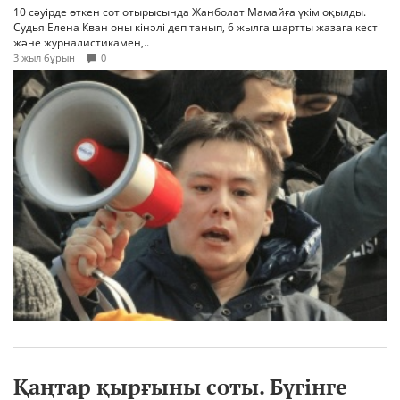
10 сәуірде өткен сот отырысында Жанболат Мамайға үкім оқылды.
Судья Елена Кван оны кінәлі деп танып, 6 жылға шартты жазаға кесті
және журналистикамен,..
3 жыл бұрын
0
Қаңтар қырғыны соты. Бүгінге