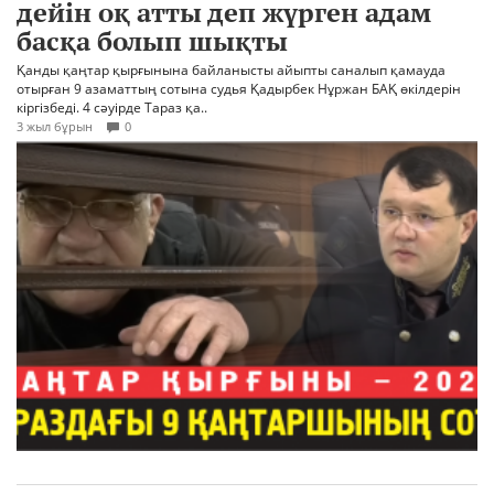
дейін оқ атты деп жүрген адам
басқа болып шықты
Қанды қаңтар қырғынына байланысты айыпты саналып қамауда
отырған 9 азаматтың сотына судья Қадырбек Нұржан БАҚ өкілдерін
кіргізбеді. 4 сәуірде Тараз қа..
3 жыл бұрын
0