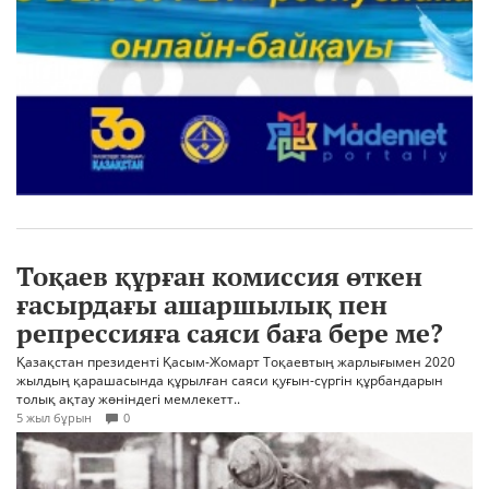
Тоқаев құрған комиссия өткен
ғасырдағы ашаршылық пен
репрессияға саяси баға бере ме?
Қазақстан президенті Қасым-Жомарт Тоқаевтың жарлығымен 2020
жылдың қарашасында құрылған саяси қуғын-сүргін құрбандарын
толық ақтау жөніндегі мемлекетт..
5 жыл бұрын
0