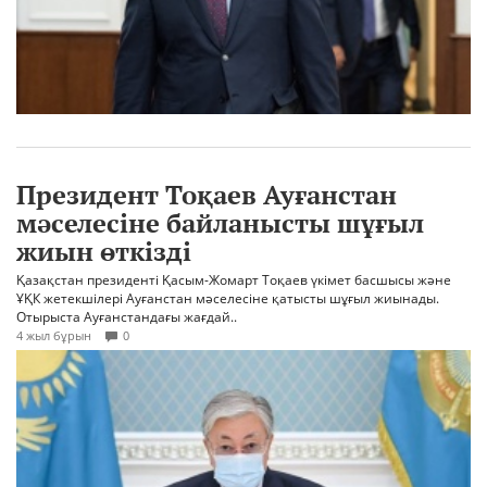
Президент Тоқаев Ауғанстан
мәселесіне байланысты шұғыл
жиын өткізді
Қазақстан президенті Қасым-Жомарт Тоқаев үкімет басшысы және
ҰҚК жетекшілері Ауғанстан мәселесіне қатысты шұғыл жиынады.
Отырыста Ауғанстандағы жағдай..
4 жыл бұрын
0