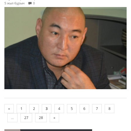
5 жыл бұрын
0
«
1
2
3
4
5
6
7
8
...
27
28
»