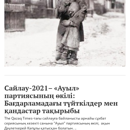
Сайлау-2021– «Ауыл»
партиясының өкілі:
Бағдарламадағы түйткілдер мен
қандастар тақырыбы
The Qazaq Times-тағы сайлауға байланысты арнайы сұхбат
сериясының кезекті санына "Ауыл" партиясының өкілі, ақын
Дәулеткерей Кәпұлы қатысқан болатын. ..