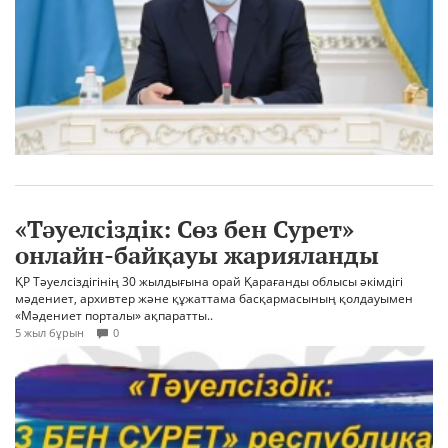
«Тәуелсіздік: Сөз бен Сурет»
онлайн-байқауы жарияланды
ҚР Тәуелсіздігінің 30 жылдығына орай Қарағанды облысы әкімдігі
мәдениет, архивтер және құжаттама басқармасының қолдауымен
«Мәдениет порталы» ақпаратты..
5 жыл бұрын
0