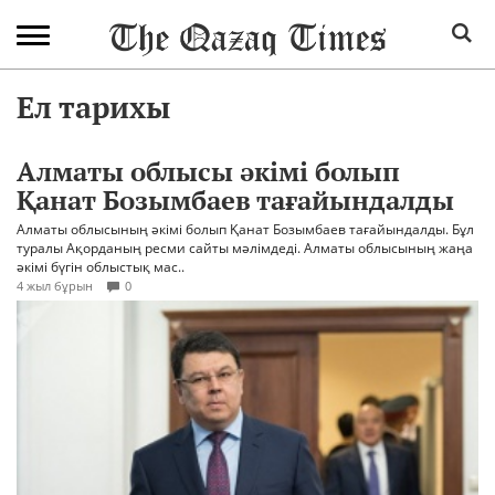
Ел тарихы
Алматы облысы әкімі болып
Қанат Бозымбаев тағайындалды
Алматы облысының әкімі болып Қанат Бозымбаев тағайындалды. Бұл
туралы Ақорданың ресми сайты мәлімдеді. Алматы облысының жаңа
әкімі бүгін облыстық мас..
4 жыл бұрын
0