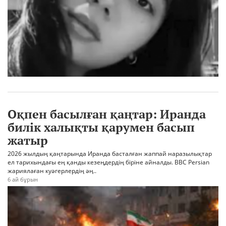
Оқпен басылған қаңтар: Иранда
билік халықты қарумен басып
жатыр
2026 жылдың қаңтарында Иранда басталған жаппай наразылықтар
ел тарихындағы ең қанды кезеңдердің біріне айналды. BBC Persian
жариялаған куәгерлердің әң..
6 ай бұрын