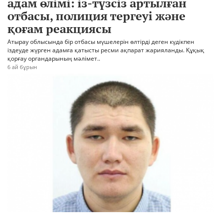
адам өлімі: із-түзсіз артылған
отбасы, полиция тергеуі және
қоғам реакциясы
Атырау облысында бір отбасы мүшелерін өлтірді деген күдікпен
іздеуде жүрген адамға қатысты ресми ақпарат жарияланды. Құқық
қорғау органдарының мәлімет..
6 ай бұрын