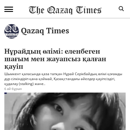
Qazaq Times
Нұрайдың өлімі: еленбеген
шағым мен жауапсыз қалған
қауіп
Шымкент қаласында қаза тапқан Нұрай Серікбайдың өлімі қоғамды
дүр сілкіндіріп қана қоймай, Қазақстандағы әйелдер қауіпсіздігі,
қудалау (stalking) және..
6 ай бұрын