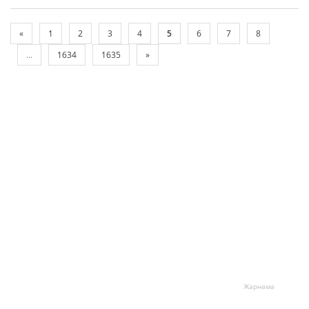
«
1
2
3
4
5
6
7
8
...
1634
1635
»
Жарнама