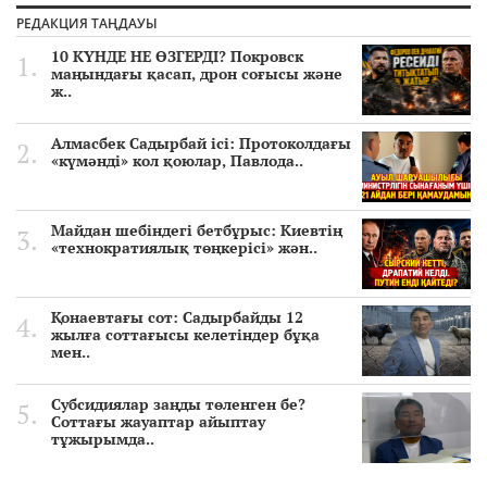
РЕДАКЦИЯ ТАҢДАУЫ
10 КҮНДЕ НЕ ӨЗГЕРДІ? Покровск
маңындағы қасап, дрон соғысы және
ж..
Алмасбек Садырбай ісі: Протоколдағы
«күмәнді» кол қоюлар, Павлода..
Майдан шебіндегі бетбұрыс: Киевтің
«технократиялық төңкерісі» жән..
Қонаевтағы сот: Садырбайды 12
жылға соттағысы келетіндер бұқа
мен..
Субсидиялар заңды төленген бе?
Соттағы жауаптар айыптау
тұжырымда..