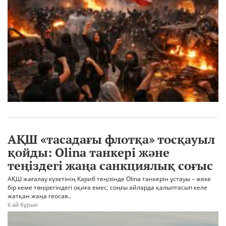
АҚШ «тасадағы флотқа» тосқауыл
қойды: Olina танкері және
теңіздегі жаңа санкциялық соғыс
АҚШ жағалау күзетінің Кариб теңізінде Olina танкерін ұстауы – жеке
бір кеме төңірегіндегі оқиға емес, соңғы айларда қалыптасып келе
жатқан жаңа геосая..
6 ай бұрын