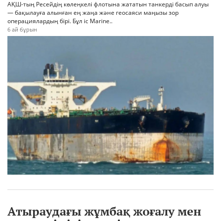
АҚШ-тың Ресейдің көлеңкелі флотына жататын танкерді басып алуы
— бақылауға алынған ең жаңа және геосаяси маңызы зор
операциялардың бірі. Бұл іс Marine..
6 ай бұрын
Атыраудағы жұмбақ жоғалу мен