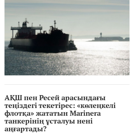
АҚШ пен Ресей арасындағы
теңіздегі текетірес: «көлеңкелі
флотқа» жататын Marinera
танкерінің ұсталуы нені
аңғартады?