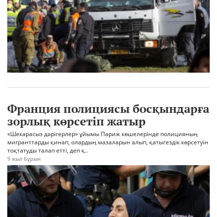
Франция полициясы босқындарға
зорлық көрсетіп жатыр
«Шекарасыз дәрігерлер» ұйымы Париж көшелерінде полицияның
мигранттарды қинап, олардың мазаларын алып, қатыгездік көрсетуін
тоқтатуды талап етті, деп қ..
9 жыл бұрын