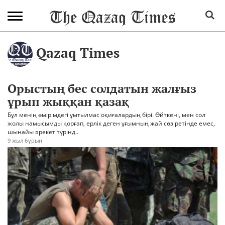
Qazaq Times
Орыстың бес солдатын жалғыз
ұрып жыққан қазақ
Бұл менің өмірімдегі ұмтылмас оқиғалардың бірі. Өйткені, мен сол
жолы намысымды қорғап, ерлік деген ұғымның жай сөз ретінде емес,
шынайы әрекет түрінд..
9 жыл бұрын