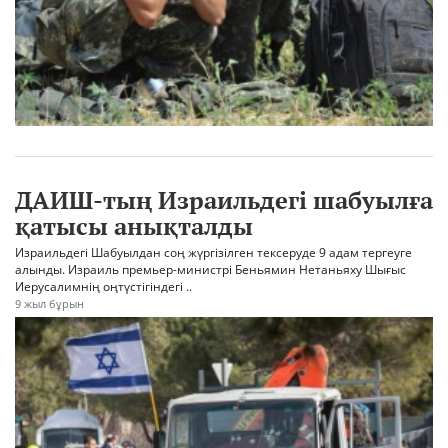
ДАИШ-тың Израильдегі шабуылға
қатысы анықталды
Израильдегі Шабуылдан соң жүргізілген тексеруде 9 адам тергеуге
алынды. Израиль премьер-министрі Беньямин Нетаньяху Шығыс
Иерусалимнің оңтүстігіндегі ..
9 жыл бұрын