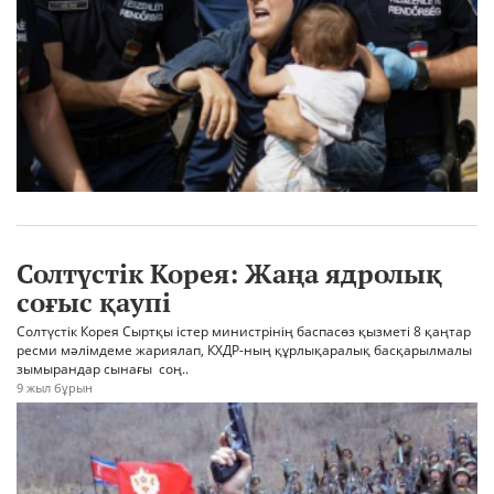
Солтүстік Корея: Жаңа ядролық
соғыс қаупі
Солтүстік Корея Сыртқы істер министрінің баспасөз қызметі 8 қаңтар
ресми мәлімдеме жариялап, КХДР-ның құрлықаралық басқарылмалы
зымырандар сынағы соң..
9 жыл бұрын