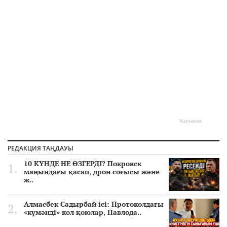
Жарнама
РЕДАКЦИЯ ТАҢДАУЫ
10 КҮНДЕ НЕ ӨЗГЕРДІ? Покровск
маңындағы қасап, дрон соғысы және
ж..
Алмасбек Садырбай ісі: Протоколдағы
«күмәнді» кол қоюлар, Павлода..