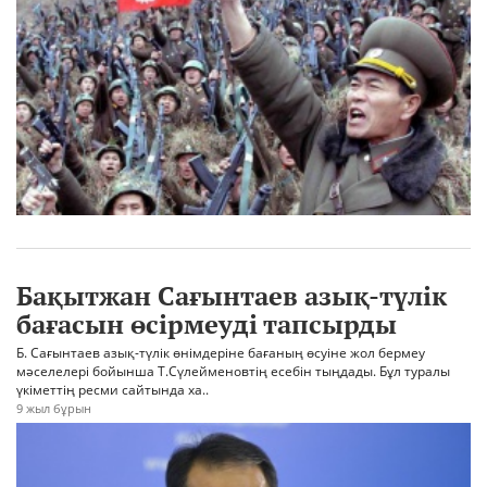
Бақытжан Сағынтаев азық-түлік
бағасын өсірмеуді тапсырды
Б. Сағынтаев азық-түлік өнімдеріне бағаның өсуіне жол бермеу
мәселелері бойынша Т.Сүлейменовтің есебін тыңдады. Бұл туралы
үкіметтің ресми сайтында ха..
9 жыл бұрын