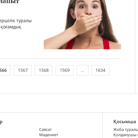
лапыт
ершілік туралы
т қоғамдық
566
1567
1568
1569
...
1634
р
Қосымша
Саясат
Жоба турал
Мәдениет
Қолданушы