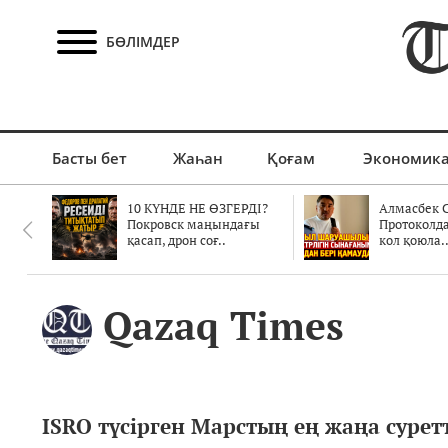
БӨЛІМДЕР
Басты бет
Жаһан
Қоғам
Экономик
10 КҮНДЕ НЕ ӨЗГЕРДІ?
Алмасбек С
Покровск маңындағы
Протоколд
қасап, дрон соғ..
кол қоюла.
Qazaq Times
ISRO түсірген Марстың ең жаңа сурет