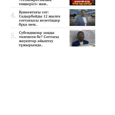
төңкерісі» жән..
Қонаевтағы сот:
Садырбайды 12 жылға
соттағысы келетіндер
бұқа мен..
Субсидиялар заңды
төленген бе? Соттағы
жауаптар айыптау
тұжырымда..