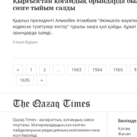
Қырғызстан қоғамдық орындарда бы
сөзге тыйым салды
Қырғыз президенті Алмазбек Атамбаев "Әкімшілік жауапк
кодекске түзетулер енгізу" туралы заңға қол қойды. Құжа
орындарда ішімді..
9 жыл бұрын
«
1
2
...
1563
1564
1565
1
1635
»
Qazaq Times - ақпараттық, қоғамдық-саяси
Бөлімде
порталы. Материалдардың кез келген
Қоғам
пайдалануына редакцияның келісімімен ғана
Жаһан
жол беріледі.