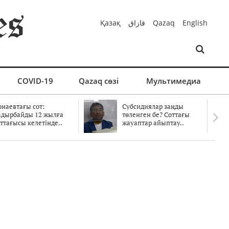
Қазақ
قازاق
Qazaq
English
COVID-19
Qazaq сөзі
Мультимедиа
онаевтағы сот:
Субсидиялар заңды
адырбайды 12 жылға
төленген бе? Соттағы
ттағысы келетінде..
жауаптар айыптау..