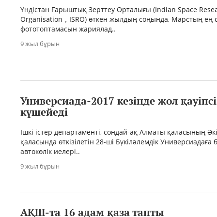
Үндістан Ғарыштық Зерттеу Орталығы (Indian Space Rese
Organisation，ISRO) өткен жылдың соңында, Марстың ең сә
фототоптамасын жариялад..
9 жыл бұрын
Универсиада-2017 кезінде жол қауіпсі
күшейеді
Ішкі істер департаменті, сондай-ақ Алматы қаласының Әк
қаласында өткізілетін 28-ші Бүкіләлемдік Универсиадаға
автокөлік иелері..
9 жыл бұрын
АҚШ-та 16 адам қаза тапты