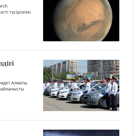
arch
тті түсірілген
здігі
імдігі Алматы
 байланысты