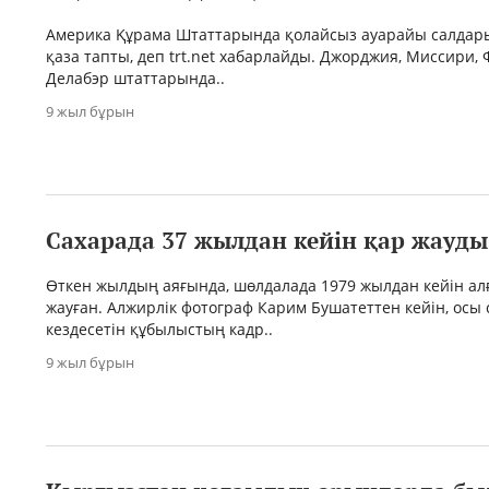
Америка Құрама Штаттарында қолайсыз ауарайы салдар
қаза тапты, деп trt.net хабарлайды. Джорджия, Миссири,
Делабэр штаттарында..
9 жыл бұрын
Сахарада 37 жылдан кейін қар жауды
Өткен жылдың аяғында, шөлдалада 1979 жылдан кейін ал
жауған. Алжирлік фотограф Карим Бушатеттен кейін, осы 
кездесетін құбылыстың кадр..
9 жыл бұрын