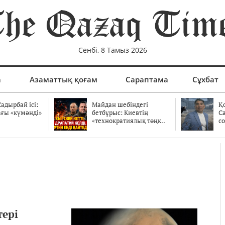
Сенбі, 8 Тамыз 2026
а
Азаматтық қоғам
Сараптама
Сұхбат
адырбай ісі:
Майдан шебіндегі
Қ
ағы «күмәнді»
бетбұрыс: Киевтің
С
.
«технократиялық төңк..
со
тері