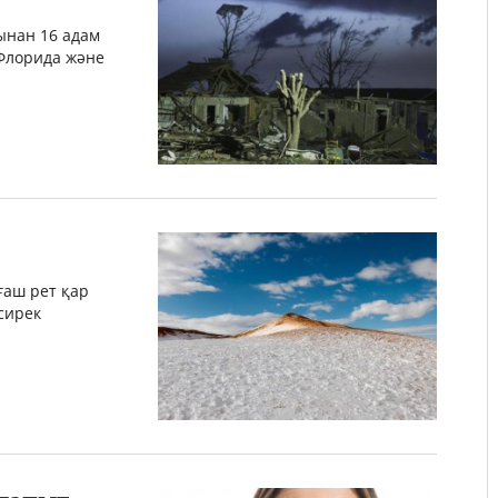
ынан 16 адам
 Флорида және
ғаш рет қар
сирек