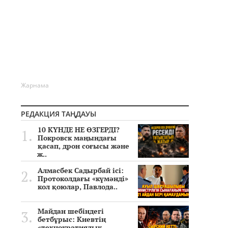
Жарнама
РЕДАКЦИЯ ТАҢДАУЫ
10 КҮНДЕ НЕ ӨЗГЕРДІ?
Покровск маңындағы
қасап, дрон соғысы және
ж..
Алмасбек Садырбай ісі:
Протоколдағы «күмәнді»
кол қоюлар, Павлода..
Майдан шебіндегі
бетбұрыс: Киевтің
«технократиялық