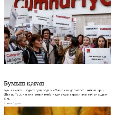
Бумын қаған
Бумын қаған - түрктердің өздері «Мәңгі ел» деп атаған әйгілі Бірінші
Шығыс Түрк қағанатының негізін қалаушы тарихи ұлы тұлғалардың
бірі.
9 жыл бұрын