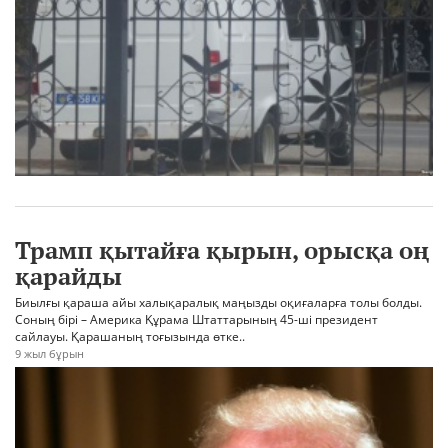
Трамп қытайға қырын, орысқа оң
қарайды
Биылғы қараша айы халықаралық маңызды оқиғаларға толы болды.
Соның бірі – Америка Құрама Штаттарының 45-ші президент
сайлауы. Қарашаның тоғызында өтке..
9 жыл бұрын