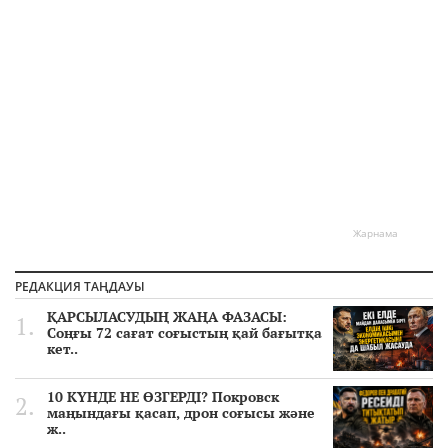
Жарнама
РЕДАКЦИЯ ТАҢДАУЫ
ҚАРСЫЛАСУДЫҢ ЖАҢА ФАЗАСЫ:
Соңғы 72 сағат соғыстың қай бағытқа
кет..
10 КҮНДЕ НЕ ӨЗГЕРДІ? Покровск
маңындағы қасап, дрон соғысы және
ж..