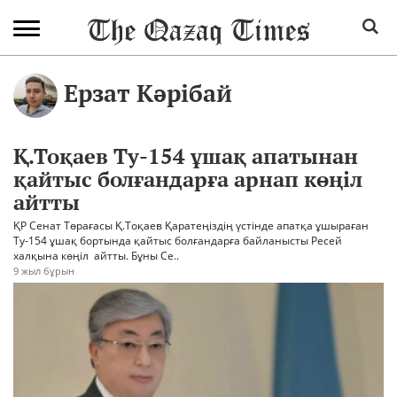
Ерзат Кәрібай
Қ.Тоқаев Ту-154 ұшақ апатынан
қайтыс болғандарға арнап көңіл
айтты
ҚР Сенат Төрағасы Қ.Тоқаев Қаратеңіздің үстінде апатқа ұшыраған
Ту-154 ұшақ бортында қайтыс болғандарға байланысты Ресей
халқына көңіл айтты. Бұны Се..
9 жыл бұрын