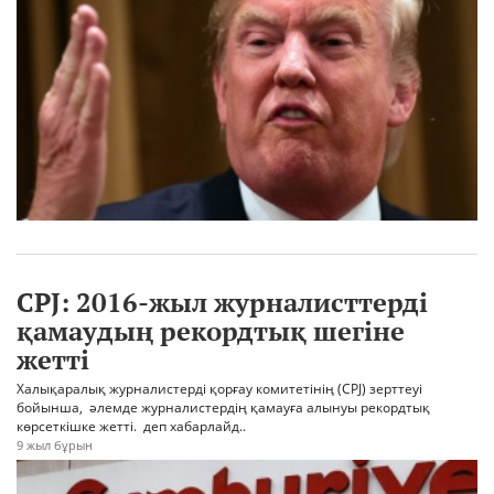
CPJ: 2016-жыл журналисттерді
қамаудың рекордтық шегіне
жетті
Халықаралық журналистерді қорғау комитетінің (CPJ) зерттеуі
бойынша, әлемде журналистердің қамауға алынуы рекордтық
көрсеткішке жетті. деп хабарлайд..
9 жыл бұрын