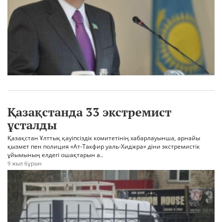
Қазақстанда 33 экстремист
ұсталды
Қазақстан Ұлттық қауіпсіздік комитетінің хабарлауынша, арнайы
қызмет пен полиция «Ат-Такфир уаль-Хиджра» діни экстремистік
ұйымының елдегі ошақтарын а..
9 жыл бұрын