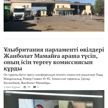
Ұлыбритания парламенті өкілдері
Жанболат Мамайға араша түсіп,
оның ісін тергеу комиссиясын
құрды
Ол туралы бүгін пресс-конференция өткізіп, комиссия мүшелері Лорд
Макдональд, Ривер Главен Кт КС, Комиссия төрағасы, Ернар
Кенжебаев, Жанболат Мамайды..
3 жыл бұрын
39
0