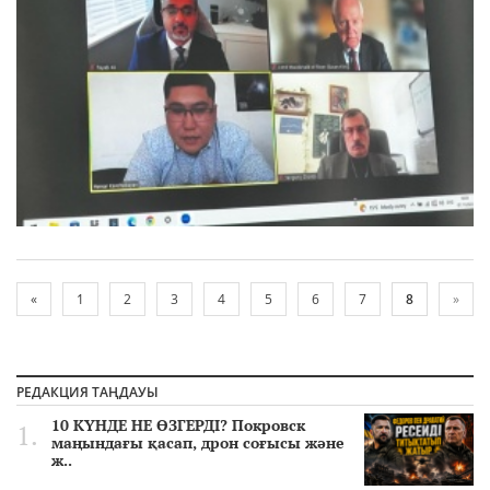
«
1
2
3
4
5
6
7
8
»
РЕДАКЦИЯ ТАҢДАУЫ
10 КҮНДЕ НЕ ӨЗГЕРДІ? Покровск
маңындағы қасап, дрон соғысы және
ж..