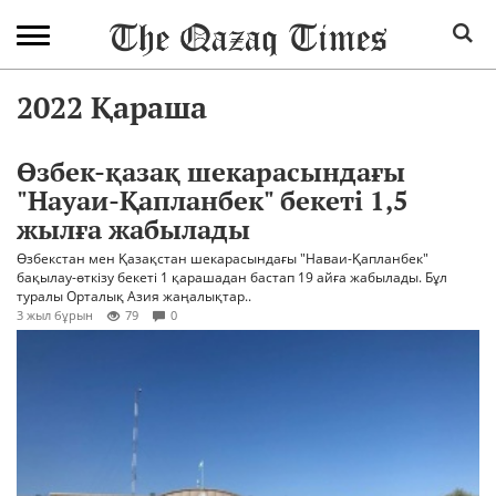
2022 Қараша
Өзбек-қазақ шекарасындағы
"Науаи-Қапланбек" бекеті 1,5
жылға жабылады
Өзбекстан мен Қазақстан шекарасындағы "Наваи-Қапланбек"
бақылау-өткізу бекеті 1 қарашадан бастап 19 айға жабылады. Бұл
туралы Орталық Азия жаңалықтар..
3 жыл бұрын
79
0