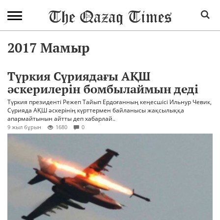
2017 Мамыр
Түркия Сүриядағы АҚШ
әскерилерін бомбылаймын деді
Түркия президенті Режеп Тайып Ердоғанның кеңесшісі Ильнур Чевик,
Сүрияда АҚШ әскерінің күрттермен байланысы жақсылыққа
апармайтынын айтты деп хабарлай..
9 жыл бұрын
1680
0