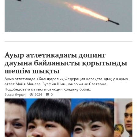
Ауыр атлетикадағы допинг
дауына байланысты қорытынды
шешім шықты
Ауыр атлетикадан Халықаралық Федерация қазақстандық үш ауыр
атлет Майя Манеза, Зүлфия Шиншанло және Светлана
Подобедоваға қатысты санкция қолдану бойы..
9 жыл бұрын
5024
0