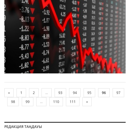
«
1
2
...
93
94
95
96
97
98
99
...
110
111
»
РЕДАКЦИЯ ТАҢДАУЫ