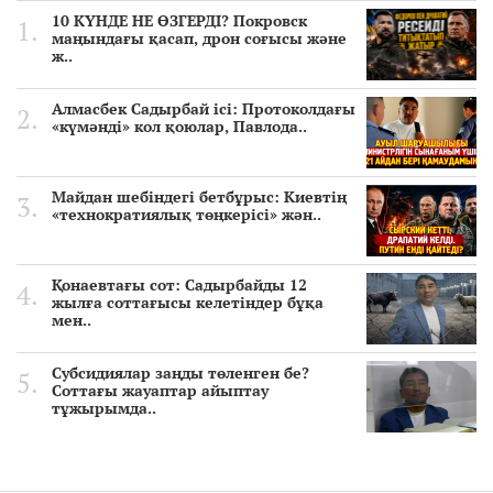
10 КҮНДЕ НЕ ӨЗГЕРДІ? Покровск
маңындағы қасап, дрон соғысы және
ж..
Алмасбек Садырбай ісі: Протоколдағы
«күмәнді» кол қоюлар, Павлода..
Майдан шебіндегі бетбұрыс: Киевтің
«технократиялық төңкерісі» жән..
Қонаевтағы сот: Садырбайды 12
жылға соттағысы келетіндер бұқа
мен..
Субсидиялар заңды төленген бе?
Соттағы жауаптар айыптау
тұжырымда..