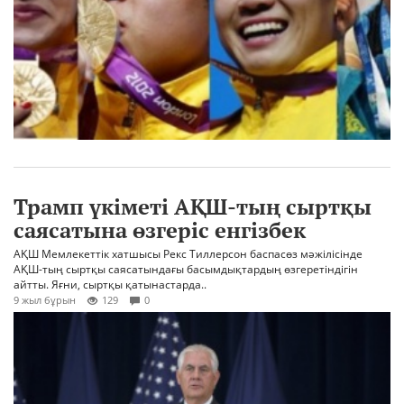
Трамп үкіметі АҚШ-тың сыртқы
саясатына өзгеріс енгізбек
АҚШ Мемлекеттік хатшысы Рекс Тиллерсон баспасөз мәжілісінде
АҚШ-тың сыртқы саясатындағы басымдықтардың өзгеретіндігін
айтты. Яғни, сыртқы қатынастарда..
9 жыл бұрын
129
0