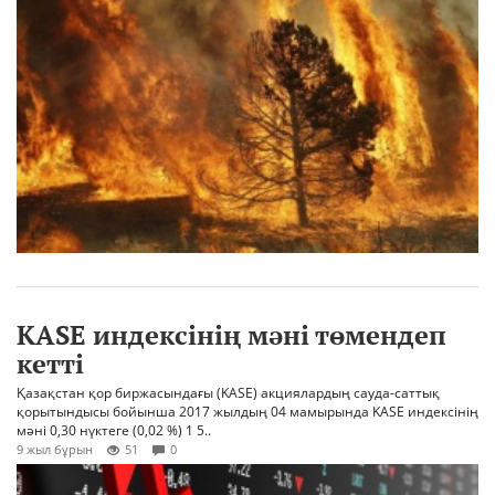
KASE индексінің мәні төмендеп
кетті
Қазақстан қор биржасындағы (KASE) акциялардың сауда-саттық
қорытындысы бойынша 2017 жылдың 04 мамырында KASE индексінің
мәні 0,30 нүктеге (0,02 %) 1 5..
9 жыл бұрын
51
0