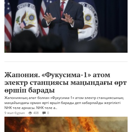
Жапония. «Фукусима-1» атом
электр станциясы маңындағы өрт
өршіп барады
Жапонияның апат болған «Фукусима-1» атом электр станциясының
маңайындағы орман өрті өршіп барады деп хабарлайды жергілікті
NHK теле арнасы. NHK теле а..
9 жыл бұрын
408
0