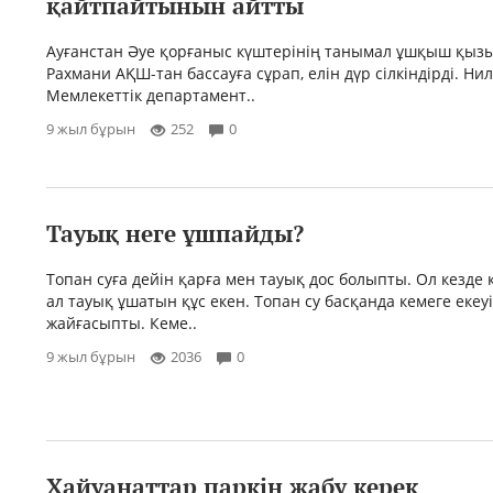
қайтпайтынын айтты
Ауғанстан Әуе қорғаныс күштерінің танымал ұшқыш қыз
Рахмани АҚШ-тан бассауға сұрап, елін дүр сілкіндірді. Н
Мемлекеттік департамент..
9 жыл бұрын
252
0
Тауық неге ұшпайды?
Топан суға дейін қарға мен тауық дос болыпты. Ол кезде қ
ал тауық ұшатын құс екен. Топан су басқанда кемеге екеу
жайғасыпты. Кеме..
9 жыл бұрын
2036
0
Хайуанаттар паркін жабу керек