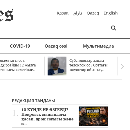
Қазақ
قازاق
Qazaq
English
COVID-19
Qazaq сөзі
Мультимедиа
онаевтағы сот:
Субсидиялар заңды
адырбайды 12 жылға
төленген бе? Соттағы
ттағысы келетінде..
жауаптар айыптау..
РЕДАКЦИЯ ТАҢДАУЫ
10 КҮНДЕ НЕ ӨЗГЕРДІ?
Покровск маңындағы
қасап, дрон соғысы және
ж..