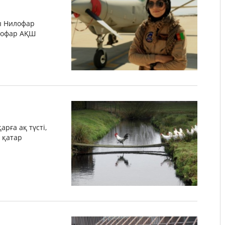
ы Нилофар
илофар АҚШ
арға ақ түсті,
і қатар