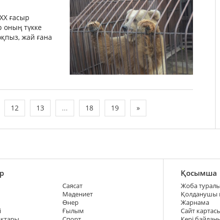
 ХХ ғасыр
р оның түкке
оқпыз, жай ғана
12
13
...
18
19
»
р
Қосымша
Саясат
Жоба турал
Мәдениет
Қолданушы
Өнер
Жарнама
і
Ғылым
Сайт картас
ақтары
Спорт
Кері байлан