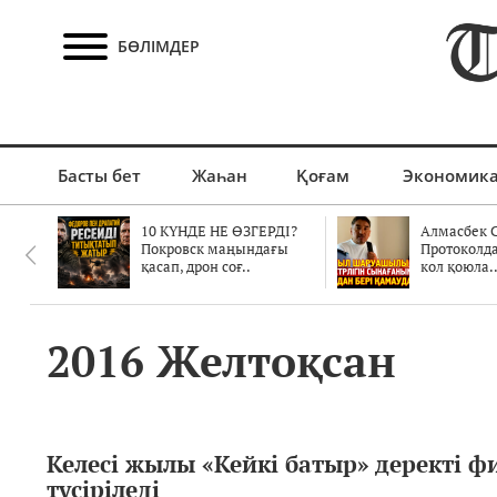
БӨЛІМДЕР
Басты бет
Жаһан
Қоғам
Экономик
10 КҮНДЕ НЕ ӨЗГЕРДІ?
Алмасбек С
Покровск маңындағы
Протоколд
қасап, дрон соғ..
кол қоюла.
2016 Желтоқсан
Келесі жылы «Кейкі батыр» деректі ф
түсіріледі