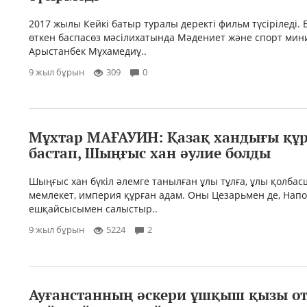
2017 жылы Кейкі батыр туралы деректі фильм түсіріледі. 
өткен баспасөз мәсілихатында Мәдениет және спорт мин
Арыстанбек Мұхамедиұ..
9 жыл бұрын
309
0
Мұхтар МАҒАУИН: Қазақ хандығы құ
бас­тап, Шыңғыс хан әулие болды
Шыңғыс хан бүкіл әлемге таныл­ған ұлы тұлға, ұлы қолбас
мемлекет, империя құрған адам. Оны Цезарьмен де, Напо
ешқай­сысымен салыстыр..
9 жыл бұрын
5224
2
Ауғанстанның әскери ұшқыш қызы о