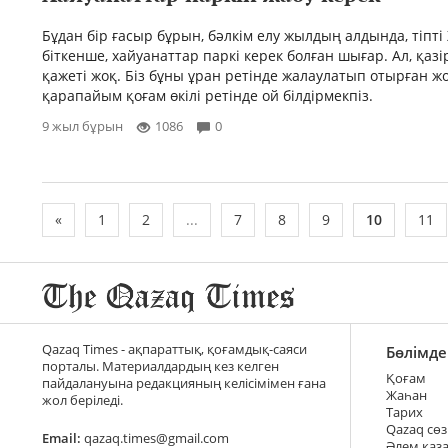
Бұдан бір ғасыр бұрын, бәлкім елу жылдың алдында, тіпті
біткенше, хайуанаттар паркі керек болған шығар. Ал, қазі
қажеті жоқ. Біз бұны ұран ретінде жалаулатып отырған ж
қарапайым қоғам өкілі ретінде ой білдірмекпіз.
9 жыл бұрын
1086
0
«
1
2
...
7
8
9
10
11
Qazaq Times - ақпараттық, қоғамдық-саяси
Бөлімде
порталы. Материалдардың кез келген
Қоғам
пайдалануына редакцияның келісімімен ғана
Жаһан
жол беріледі.
Тарих
Qazaq сөз
Email:
qazaq.times@gmail.com
Әлем қаз