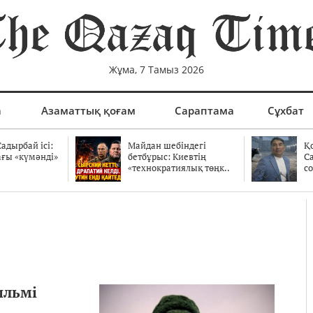
Жұма, 7 Тамыз 2026
а
Азаматтық қоғам
Сараптама
Сұхбат
адырбай ісі:
Майдан шебіндегі
Қ
ағы «күмәнді»
бетбұрыс: Киевтің
С
.
«технократиялық төңк..
со
ильмі