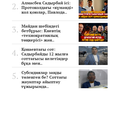
Алмасбек Садырбай ісі:
Протоколдағы «күмәнді»
кол қоюлар, Павлода..
Майдан шебіндегі
бетбұрыс: Киевтің
«технократиялық
төңкерісі» жән..
Қонаевтағы сот:
Садырбайды 12 жылға
соттағысы келетіндер
бұқа мен..
Субсидиялар заңды
төленген бе? Соттағы
жауаптар айыптау
тұжырымда..