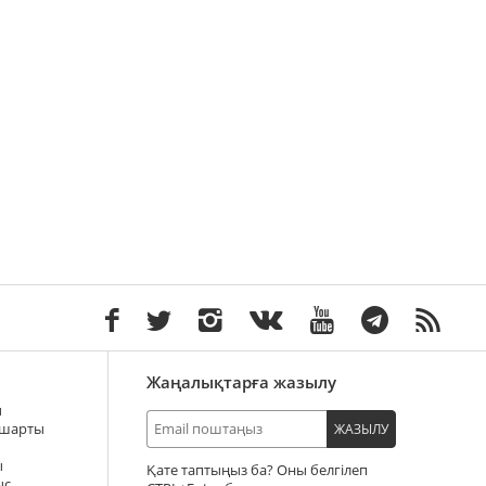
Жаңалықтарға жазылу
ы
 шарты
ЖАЗЫЛУ
ы
Қате таптыңыз ба? Оны белгілеп
ыс