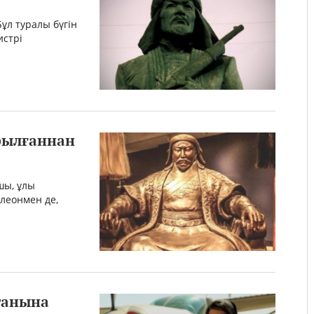
Бұл туралы бүгін
истрі
рылғаннан
шы, ұлы
леонмен де,
танына