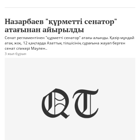
Назарбаев "құрметті сенатор"
атағынан айырылды
Сенат регламентінен "құрметті сенатор" атағы алынды. Қазір мұндай
атақ жоқ. 12 қаңтарда Азаттық тілшісінің сұрағына жауап берген
сенат спикері Мәулен..
3 жыл бұрын