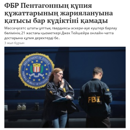
ФБР Пентагонның құпия
құжаттарының жариялануына
қатысы бар күдіктіні қамады
Массачусетс штаты ұлттық гвардиясы әскери-әуе күштері барлау
бөлімінің 21 жастағы қызметкері Джек Тейшейра онлайн-чатта
достарына құпия деректерді бе..
3 жыл бұрын