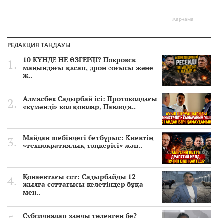
Жарнама
РЕДАКЦИЯ ТАҢДАУЫ
10 КҮНДЕ НЕ ӨЗГЕРДІ? Покровск
маңындағы қасап, дрон соғысы және
ж..
Алмасбек Садырбай ісі: Протоколдағы
«күмәнді» кол қоюлар, Павлода..
Майдан шебіндегі бетбұрыс: Киевтің
«технократиялық төңкерісі» жән..
Қонаевтағы сот: Садырбайды 12
жылға соттағысы келетіндер бұқа
мен..
Субсидиялар заңды төленген бе?