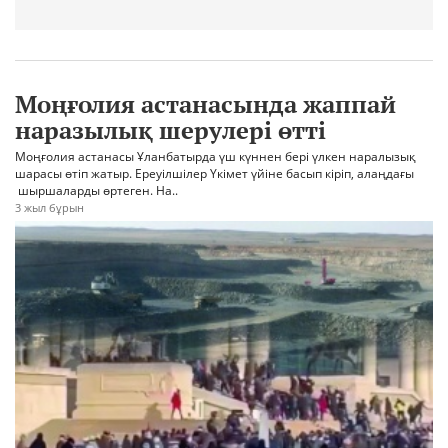
Моңғолия астанасында жаппай
наразылық шерулері өтті
Моңғолия астанасы Ұланбатырда үш күннен бері үлкен наралызық
шарасы өтіп жатыр. Ереуілшілер Үкімет үйіне басып кіріп, алаңдағы
шыршаларды өртеген. На..
3 жыл бұрын