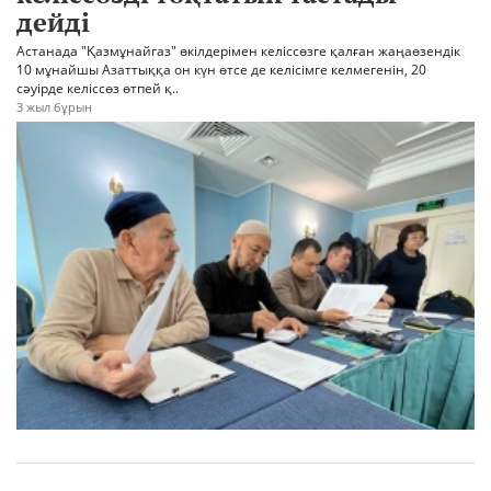
дейді
Астанада "Қазмұнайгаз" өкілдерімен келіссөзге қалған жаңаөзендік
10 мұнайшы Азаттыққа он күн өтсе де келісімге келмегенін, 20
сәуірде келіссөз өтпей қ..
3 жыл бұрын