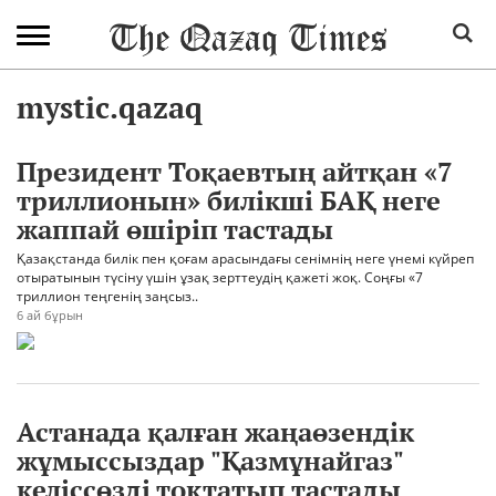
mystic.qazaq
Президент Тоқаевтың айтқан «7
триллионын» билікші БАҚ неге
жаппай өшіріп тастады
Қазақстанда билік пен қоғам арасындағы сенімнің неге үнемі күйреп
отыратынын түсіну үшін ұзақ зерттеудің қажеті жоқ. Соңғы «7
триллион теңгенің заңсыз..
6 ай бұрын
Астанада қалған жаңаөзендік
жұмыссыздар "Қазмұнайгаз"
келіссөзді тоқтатып тастады